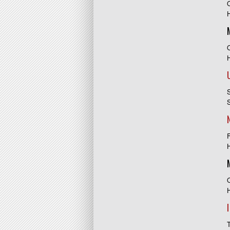
O
O
S
S
F
H