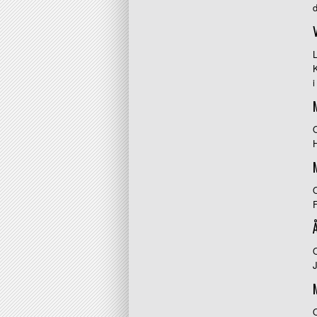
d
L
O
O