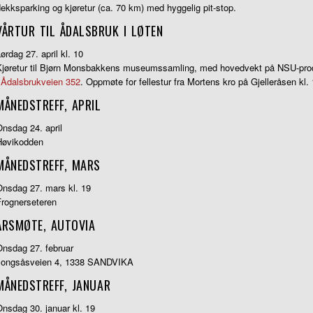
ekksparking og kjøretur (ca. 70 km) med hyggelig pit-stop.
VÅRTUR TIL ÅDALSBRUK I LØTEN
ørdag 27. april kl. 10
Kjøretur til Bjørn Monsbakkens museumssamling, med hovedvekt på NSU-produ
i
Ådalsbrukveien 352
. Oppmøte for fellestur fra Mortens kro på Gjelleråsen kl. 
MÅNEDSTREFF, APRIL
nsdag 24. april
Høvikodden
MÅNEDSTREFF, MARS
Onsdag 27. mars kl. 19
Frognerseteren
ÅRSMØTE, AUTOVIA
Onsdag 27. februar
Jongsåsveien 4, 1338 SANDVIKA
MÅNEDSTREFF, JANUAR
nsdag 30. januar kl. 19