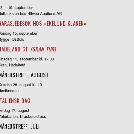
18. – 19. september
Nettauksjon hos Bilweb Auctions AB
GARASJEBESØK HOS «EKELUND-KLANEN»
Søndag 15. september
Rygge, Østfold
HADELAND GT
(GRAN TUR)
Onsdag 11. september kl. 17:30
Gran, Hadeland
MÅNEDSTREFF, AUGUST
Onsdag 28. august kl. 19
Høvikodden
ITALIENSK DAG
Lørdag 17. august
Vålerbanen, Braskereidfoss
MÅNEDSTREFF, JULI