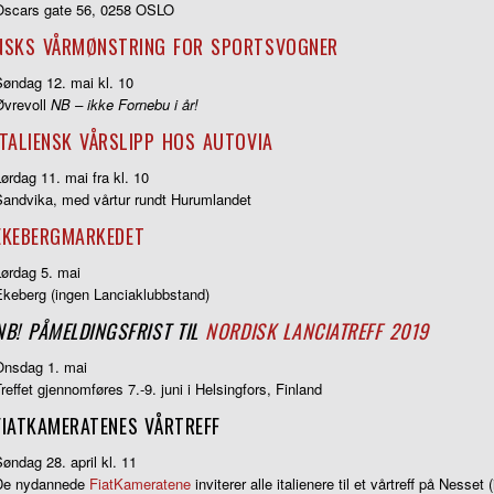
Oscars gate 56, 0258 OSLO
NSKS VÅRMØNSTRING FOR SPORTSVOGNER
Søndag 12. mai kl. 10
Øvrevoll
NB – ikke Fornebu i år!
ITALIENSK VÅRSLIPP HOS AUTOVIA
ørdag 11. mai fra kl. 10
Sandvika, med vårtur rundt Hurumlandet
EKEBERGMARKEDET
Lørdag 5. mai
Ekeberg (ingen Lanciaklubbstand)
NB! PÅMELDINGSFRIST TIL
NORDISK LANCIATREFF 2019
Onsdag 1. mai
reffet gjennomføres 7.-9. juni i Helsingfors, Finland
FIATKAMERATENES VÅRTREFF
øndag 28. april kl. 11
De nydannede
FiatKameratene
inviterer alle italienere til et vårtreff på Nesset 