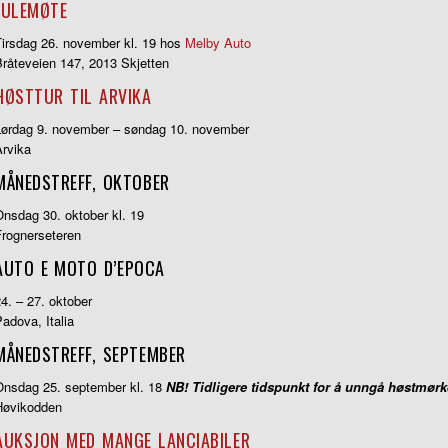
JULEMØTE
Tirsdag 26. november kl. 19 hos
Melby Auto
Bråteveien 147, 2013 Skjetten
HØSTTUR TIL ARVIKA
Lørdag 9. november – søndag 10. november
Arvika
MÅNEDSTREFF, OKTOBER
nsdag 30. oktober kl. 19
Frognerseteren
AUTO E MOTO D’EPOCA
4. – 27. oktober
adova, Italia
MÅNEDSTREFF, SEPTEMBER
Onsdag 25. september kl. 18
NB! Tidligere tidspunkt for å unngå høstmørk
Høvikodden
AUKSJON MED MANGE LANCIABILER