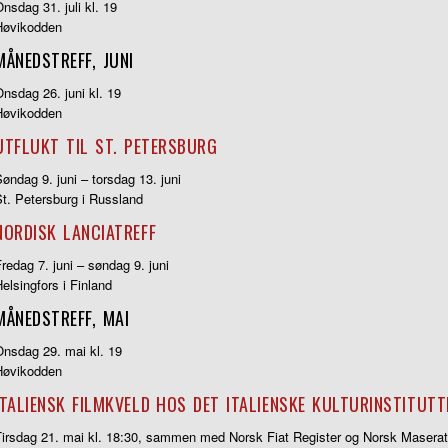
nsdag 31. juli kl. 19
Høvikodden
MÅNEDSTREFF, JUNI
nsdag 26. juni kl. 19
Høvikodden
UTFLUKT TIL ST. PETERSBURG
øndag 9. juni – torsdag 13. juni
t. Petersburg i Russland
NORDISK LANCIATREFF
redag 7. juni – søndag 9. juni
elsingfors i Finland
MÅNEDSTREFF, MAI
Onsdag 29. mai kl. 19
Høvikodden
ITALIENSK FILMKVELD HOS DET ITALIENSKE KULTURINSTITUTT
Tirsdag 21. mai kl. 18:30, sammen med Norsk Fiat Register og Norsk Maserat