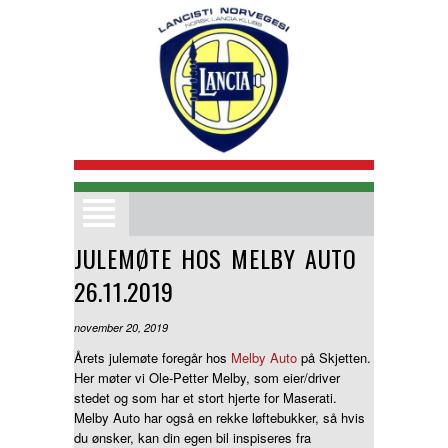
Nordisk treff 2026
Medlemsmatrikkel
JULEMØTE HOS MELBY AUTO
Klubbinformasjon
26.11.2019
Bilder
Bli Medlem
november 20, 2019
Kjøp og Salg
Årets julemøte foregår hos
Melby Auto
på Skjetten.
Her møter vi Ole-Petter Melby, som eier/driver
Terminlister
stedet og som har et stort hjerte for Maserati.
Bilmodeller
Melby Auto har også en rekke løftebukker, så hvis
du ønsker, kan din egen bil inspiseres fra
Medlemsfordeler