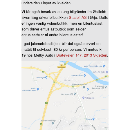
undersiden i løpet av kvelden.
Nyttige lenker
Vi får også besøk av en ung bilgründer fra Østfold:
Nedlastinger
Even Eng driver bilbutikken
Stasbil AS
i Ørje. Dette
er ingen vanlig volumbutikk, men en bilentusiast
Nyheter
som driver entusiastbutikk som selger
entusiastbiler til andre bilentusiaster!
I god julemøtetradisjon, blir det også servert en
matbit til selvkost: 80 kr per person.​ Vi møtes kl.
19 hos Melby Auto i
Bråteveien 147, 2013 Skjetten
.