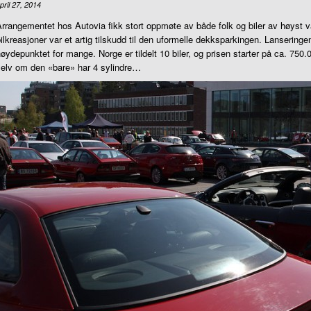
pril 27, 2014
rrangementet hos Autovia fikk stort oppmøte av både folk og biler av høyst va
ilkreasjoner var et artig tilskudd til den uformelle dekksparkingen. Lansering
øydepunktet for mange. Norge er tildelt 10 biler, og prisen starter på ca. 750.0
selv om den «bare» har 4 sylindre…