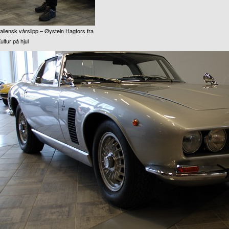
taliensk vårslipp – Øystein Hagfors fra
ultur på hjul