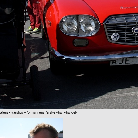
taliensk vårslipp – formannens ferske «harryhandel»