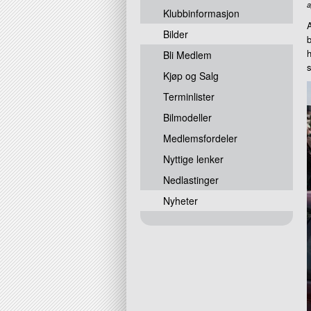
a
Klubbinformasjon
A
Bilder
b
h
Bli Medlem
Kjøp og Salg
Terminlister
Bilmodeller
Medlemsfordeler
Nyttige lenker
Nedlastinger
Nyheter