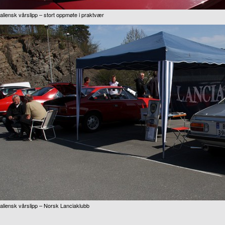
taliensk vårslipp – stort oppmøte i praktvær
taliensk vårslipp – Norsk Lanciaklubb