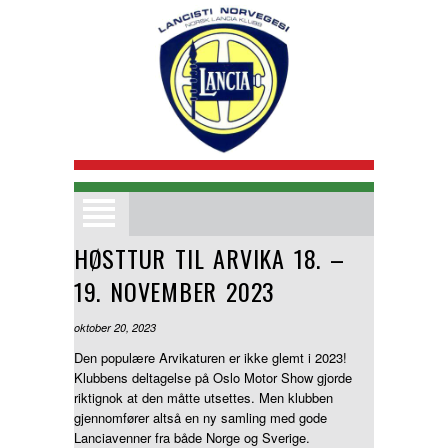
Nordisk treff 2026
Medlemsmatrikkel
HØSTTUR TIL ARVIKA 18. –
Klubbinformasjon
19. NOVEMBER 2023
Bilder
Bli Medlem
oktober 20, 2023
Kjøp og Salg
Den populære Arvikaturen er ikke glemt i 2023!
Klubbens deltagelse på Oslo Motor Show gjorde
Terminlister
riktignok at den måtte utsettes. Men klubben
Bilmodeller
gjennomfører altså en ny samling med gode
Lanciavenner fra både Norge og Sverige.
Medlemsfordeler