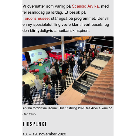
Vi overnatter som vanlig på
Scandic Arvika
, med
Nyttige lenker
fellesmiddag på lørdag. Et besøk på
Nedlastinger
Fordonsmuseet
står også på programmet. Der vil
en ny spesialutstilling være klar til vårt besøk, og
Nyheter
den blir tydeligvis amerikanskinspirert.
Arvika fordonsmuseum: Høstutstilling 2023 fra Arvika Yankee
Car Club
TIDSPUNKT
18. – 19. november 2023