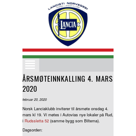
Nordisk treff 2026
Medlemsmatrikkel
ÅRSMØTEINNKALLING 4. MARS
Klubbinformasjon
2020
Bilder
Bli Medlem
februar 20, 2020
Kjøp og Salg
Norsk Lanciaklubb inviterer til årsmøte onsdag 4.
mars kl 19. Vi møtes i Autovias nye lokaler på Rud,
Terminlister
i
Rudssletta 52
(samme bygg som Biltema).
Bilmodeller
Dagsorden:
Medlemsfordeler