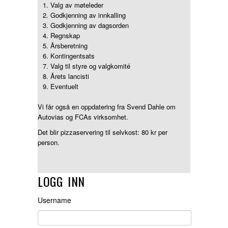
Valg av møteleder
Nyttige lenker
Godkjenning av innkalling
Godkjenning av dagsorden
Nedlastinger
Regnskap
Nyheter
Årsberetning
Kontingentsats
Valg til styre og valgkomité
Årets lancisti
Eventuelt
Vi får også en oppdatering fra Svend Dahle om
Autovias og FCAs virksomhet.
Det blir pizzaservering til selvkost: 80 kr per
person.
LOGG INN
Username